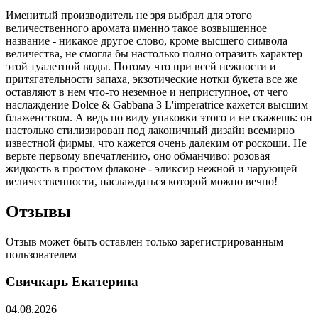
Именитый производитель не зря выбрал для этого
величественного аромата именно такое возвышенное
название - никакое другое слово, кроме высшего символа
величества, не смогла бы настолько полно отразить характер
этой туалетной воды. Потому что при всей нежности и
притягательности запаха, экзотические нотки букета все же
оставляют в нем что-то неземное и неприступное, от чего
наслаждение Dolce & Gabbana 3 L'imperatrice кажется высшим
блаженством. А ведь по виду упаковки этого и не скажешь: он
настолько стилизирован под лаконичный дизайн всемирно
известной фирмы, что кажется очень далеким от роскоши. Не
верьте первому впечатлению, оно обманчиво: розовая
жидкость в простом флаконе - эликсир нежной и чарующей
величественности, наслаждаться которой можно вечно!
Отзывы
Отзыв может быть оставлен только зарегистрированным
пользователем
Свичкарь Екатерина
04.08.2026