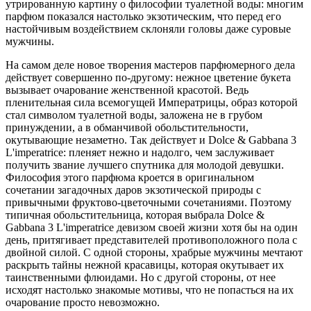
утрированную картину о философии туалетной воды: многим
парфюм показался настолько экзотическим, что перед его
настойчивым воздействием склоняли головы даже суровые
мужчины.
На самом деле новое творения мастеров парфюмерного дела
действует совершенно по-другому: нежное цветение букета
вызывает очарование женственной красотой. Ведь
пленительная сила всемогущей Императрицы, образ которой
стал символом туалетной воды, заложена не в грубом
принуждении, а в обманчивой обольстительности,
окутывающие незаметно. Так действует и Dolce & Gabbana 3
L'imperatrice: пленяет нежно и надолго, чем заслуживает
получить звание лучшего спутника для молодой девушки.
Философия этого парфюма кроется в оригинальном
сочетании загадочных даров экзотической природы с
привычными фруктово-цветочными сочетаниями. Поэтому
типичная обольстительница, которая выбрала Dolce &
Gabbana 3 L'imperatrice девизом своей жизни хотя бы на один
день, притягивает представителей противоположного пола с
двойной силой. С одной стороны, храбрые мужчины мечтают
раскрыть тайны нежной красавицы, которая окутывает их
таинственными флюидами. Но с другой стороны, от нее
исходят настолько знакомые мотивы, что не попасться на их
очарование просто невозможно.