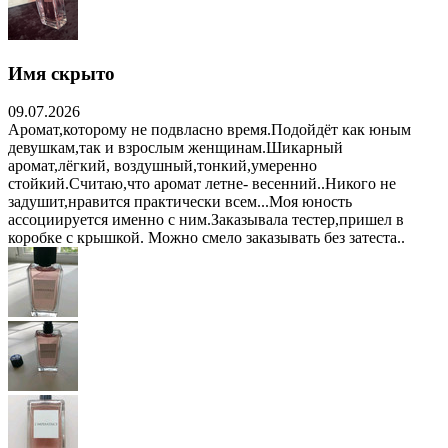
Имя скрыто
09.07.2026
Аромат,которому не подвласно время.Подойдёт как юным
девушкам,так и взрослым женщинам.Шикарный
аромат,лёгкий, воздушный,тонкий,умеренно
стойкий.Считаю,что аромат летне- весенний..Никого не
задушит,нравится практически всем...Моя юность
ассоциируется именно с ним.Заказывала тестер,пришел в
коробке с крышкой. Можно смело заказывать без затеста..