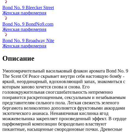
Bond No. 9 Bleecker Street
Женская парфюмерия
Bond No. 9 BondNo9.com
Женская парфюмерия
Bond No. 9 Broadway Nite
Женская парфюмерия
Описание
Умопомрачительный васильковый флакон аромата Bond No. 9
The Scent Of Peace скрывает внутри себя настоящую бомбу -
яркий, неординарный, вдохновляющий запах,
знакомиться с
которым заново хочется снова и снова. Его
головокружительная сногсшибательность непременно
понравится раскрепощенным, сексуальным и незабываемым
представителям сильного пола. Легкая свежесть зеленого
бергамота великолепно дополняется фруктовыми аккордами
экзотического ананаса. Ненавязчивая кислинка ягод
можжевельника закрепляет произведенный эффект. В сердце
парфюмерной композиции безраздельно властвуют
пикантные, насыщенные смородиновые почки. Древесные