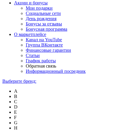
Акции и бонусы
Мои подарки
Социальные сети
День рождения
Бонусы за отзывы
Бонусная программа
О маркетплейсе
Канал на YouTube
Группа ВКонтакте
Финансовые гарантии
Статьи
График работы
Обратная связь
Информационный посредник
Выберите бренд:
A
B
C
D
E
F
G
H