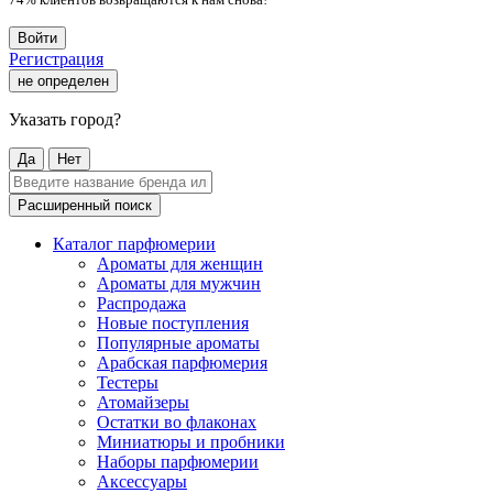
Войти
Регистрация
не определен
Указать город?
Да
Нет
Расширенный поиск
Каталог парфюмерии
Ароматы для женщин
Ароматы для мужчин
Распродажа
Новые поступления
Популярные ароматы
Арабская парфюмерия
Тестеры
Атомайзеры
Остатки во флаконах
Миниатюры и пробники
Наборы парфюмерии
Аксессуары