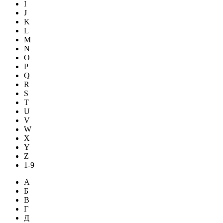
I
J
K
L
M
N
O
P
Q
R
S
T
U
V
W
X
Y
Z
1-9
А
Б
В
Г
Д