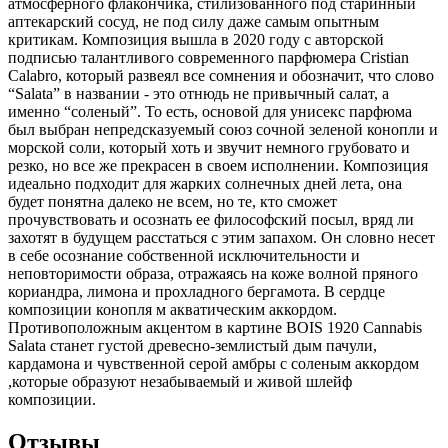
атмосферного флакончика, стилизованного под старинный
аптекарский сосуд, не под силу даже самым опытным
критикам. Композиция вышла в 2020 году с авторской
подписью талантливого современного парфюмера Cristian
Calabro, который развеял все сомнения и обозначит, что слово
“Salata” в названии - это отнюдь не привычный салат, а
именно “соленый”. То есть, основой для унисекс парфюма
был выбран непредсказуемый союз сочной зеленой конопли и
морской соли, который хоть и звучит немного грубовато и
резко, но все же прекрасен в своем исполнении. Композиция
идеально подходит для жарких солнечных дней лета, она
будет понятна далеко не всем, но те, кто сможет
прочувствовать и осознать ее философский посыл, вряд ли
захотят в будущем расстаться с этим запахом. Он словно несет
в себе осознание собственной исключительности и
неповторимости образа, отражаясь на коже волной пряного
кориандра, лимона и прохладного бергамота. В сердце
композиции конопля м акватическим аккордом.
Противоположным акцентом в картине BOIS 1920 Cannabis
Salata станет густой древесно-землистый дым пачули,
кардамона и чувственной серой амбры с соленым аккордом
,которые образуют незабываемый и живой шлейф
композиции.
Отзывы