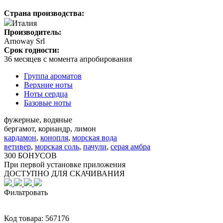
Страна производства:
Италия
Производитель:
Arnoway Srl
Срок годности:
36 месяцев с момента апробирования
Группа ароматов
Верхние ноты
Ноты сердца
Базовые ноты
фужерные, водяные
бергамот, кориандр, лимон
кардамон
,
конопля
,
морская вода
ветивер
,
морская соль
,
пачули
,
серая амбра
300 БОНУСОВ
При первой установке приложения
ДОСТУПНО ДЛЯ СКАЧИВАНИЯ
Фильтровать
Код товара:
567176