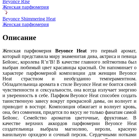
Beyonce Rise
Женская парфюмерия
Beyonce Shimmering Heat
Женская парфюмерия
Описание
Женская парфюмерия
Beyonce Heat
это первый аромат,
который представила миру знаменитая дива, актриса и певица
Бейонс, королева R’n’B! В качестве главного лейтмотива был
выбран любимый цвет красавицы красный. Он напоминает о
характере парфюмерной композиции для женщин Beyonce
Heat страстном и необузданно темпераментном.
Обладательница аромата в стиле Beyonce Heat не боится своей
чувственности и сексуальности, она всегда излучает энергию
и уверенность в себе. Парфюм Beyonce Heat способен создать
таинственную завесу вокруг прекрасной дамы, он волнует и
приводит в восторг. Композиция обжигает и волнует кровь,
она, без сомнения, придется по вкусу не только фанатам самой
Бейонс. Семейство ароматов цветочные, фруктовые. В
качестве верхних аккордов парфюмерии Beyonce Heat
создательница выбрала магнолию, нероли, красную
ванильную орхидею и сочный персик. Сердечными нотками