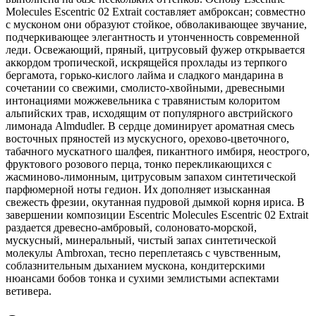
Molecules Escentric 02 Extrait составляет амброксан; совместно
с мусконом они образуют стойкое, обволакивающее звучание,
подчеркивающее элегантность и утонченность современной
леди. Освежающий, пряный, цитрусовый фужер открывается
аккордом тропической, искрящейся прохлады из терпкого
бергамота, горько-кислого лайма и сладкого мандарина в
сочетании со свежими, смолисто-хвойными, древесными
интонациями можжевельника с травянистым колоритом
альпийских трав, исходящим от популярного австрийского
лимонада Almdudler. В сердце доминирует ароматная смесь
восточных пряностей из мускусного, орехово-цветочного,
табачного мускатного шалфея, пикантного имбиря, неострого,
фруктового розового перца, тонко перекликающихся с
жасминово-лимонным, цитрусовым запахом синтетической
парфюмерной ноты гедион. Их дополняет изысканная
свежесть фрезии, окутанная пудровой дымкой корня ириса. В
завершении композиции Escentric Molecules Escentric 02 Extrait
раздается древесно-амбровый, солоновато-морской,
мускусный, минеральный, чистый запах синтетической
молекулы Ambroxan, тесно переплетаясь с чувственным,
соблазнительным дыханием мускона, кондитерскими
нюансами бобов тонка и сухими землистыми аспектами
ветивера.