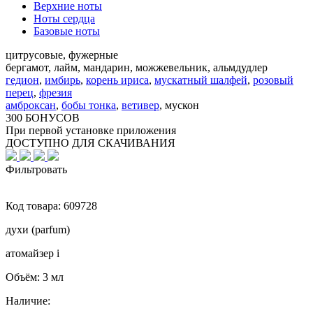
Верхние ноты
Ноты сердца
Базовые ноты
цитрусовые, фужерные
бергамот, лайм, мандарин, можжевельник, альмдудлер
гедион
,
имбирь
,
корень ириса
,
мускатный шалфей
,
розовый
перец
,
фрезия
амброксан
,
бобы тонка
,
ветивер
,
мускон
300 БОНУСОВ
При первой установке приложения
ДОСТУПНО ДЛЯ СКАЧИВАНИЯ
Фильтровать
Код товара:
609728
духи (parfum)
атомайзер
i
Объём:
3 мл
Наличие: