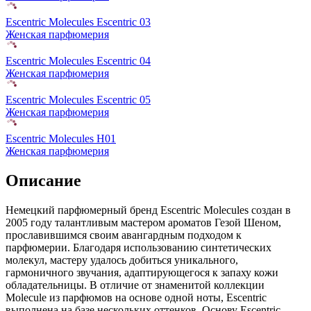
Escentric Molecules Escentric 03
Женская парфюмерия
Escentric Molecules Escentric 04
Женская парфюмерия
Escentric Molecules Escentric 05
Женская парфюмерия
Escentric Molecules H01
Женская парфюмерия
Описание
Немецкий парфюмерный бренд Escentric Molecules создан в
2005 году талантливым мастером ароматов Гезой Шеном,
прославившимся своим авангардным подходом к
парфюмерии. Благодаря использованию синтетических
молекул, мастеру удалось добиться уникального,
гармоничного звучания, адаптирующегося к запаху кожи
обладательницы. В отличие от знаменитой коллекции
Molecule из парфюмов на основе одной ноты, Escentric
выполнена на базе нескольких оттенков. Основу Escentric