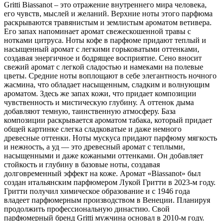
Gritti Biassanot – это отражение внутреннего мира человека,
его чувств,
мыслей и желаний. Верхние ноты этого парфюма
раскрываются травянистым и землистым ароматом ветивера.
Его запах напоминает аромат свежескошенной травы с
нотками цитруса. Ноты кофе в парфюме придают теплый и
насыщенный аромат с легкими горьковатыми оттенками,
создавая энергичное и бодрящее восприятие. Сено вносит
свежий аромат с легкой сладостью и намеками на полевые
цветы. Средние ноты воплощают в себе элегантность ночного
жасмина, что обладает насыщенным, сладким и волнующим
ароматом. Здесь же запах кожи, что придает композиции
чувственность и мистическую глубину. А оттенок дыма
добавляют темную, таинственную атмосферу. База
композиции раскрывается ароматом табака, который придает
общей картинке слегка сладковатые и даже немного
древесные оттенки. Ноты мускуса придают парфюму мягкость
и нежность, а уд — это древесный аромат с теплыми,
насыщенными и даже кожаными оттенками. Он добавляет
стойкость и глубину в базовые ноты, создавая
долговременный эффект на коже. Аромат «Biassanot» был
создан итальянским парфюмером Лукой Гритти в 2023-м году.
Гритти получил химическое образование и с 1946 года
владеет парфюмерным производством в Венеции. Планируя
продолжить профессиональную династию. Свой
парфюмерный бренд Gritti мужчина основал в 2010-м году.