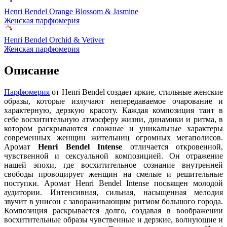
Henri Bendel Orange Blossom & Jasmine
Женская парфюмерия
Henri Bendel Orchid & Vetiver
Женская парфюмерия
Описание
Парфюмерия
от Henri Bendel создает яркие, стильные женские
образы, которые излучают непередаваемое очарование и
характерную, дерзкую красоту. Каждая композиция таит в
себе восхитительную атмосферу жизни, динамики и ритма, в
котором раскрываются сложные и уникальные характеры
современных женщин жительниц огромных мегаполисов.
Аромат
Henri Bendel Intense
отличается откровенной,
чувственной и сексуальной композицией. Он отражение
нашей эпохи, где восхитительное сознание внутренней
свободы провоцирует женщин на смелые и решительные
поступки. Аромат Henri Bendel Intense посвящен молодой
аудитории. Интенсивная, сильная, насыщенная мелодия
звучит в унисон с завораживающим ритмом большого города.
Композиция раскрывается долго, создавая в воображении
восхитительные образы чувственные и дерзкие, волнующие и