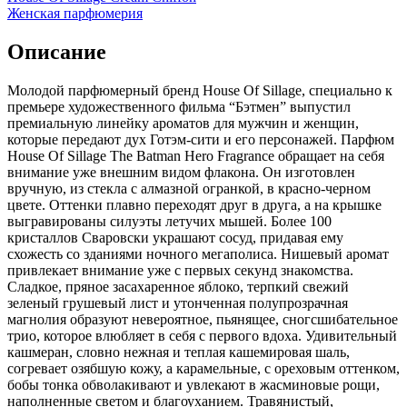
Женская парфюмерия
Описание
Молодой парфюмерный бренд House Of Sillage, специально к
премьере художественного фильма “Бэтмен” выпустил
премиальную линейку ароматов для мужчин и женщин,
которые передают дух Готэм-сити и его персонажей. Парфюм
House Of Sillage The Batman Hero Fragrance обращает на себя
внимание уже внешним видом флакона. Он изготовлен
вручную, из стекла с алмазной огранкой, в красно-черном
цвете. Оттенки плавно переходят друг в друга, а на крышке
выгравированы силуэты летучих мышей. Более 100
кристаллов Сваровски украшают сосуд, придавая ему
схожесть со зданиями ночного мегаполиса. Нишевый аромат
привлекает внимание уже с первых секунд знакомства.
Сладкое, пряное засахаренное яблоко, терпкий свежий
зеленый грушевый лист и утонченная полупрозрачная
магнолия образуют невероятное, пьянящее, сногсшибательное
трио, которое влюбляет в себя с первого вдоха. Удивительный
кашмеран, словно нежная и теплая кашемировая шаль,
согревает озябшую кожу, а карамельные, с ореховым оттенком,
бобы тонка обволакивают и увлекают в жасминовые рощи,
наполненные светом и благоуханием. Травянистый,