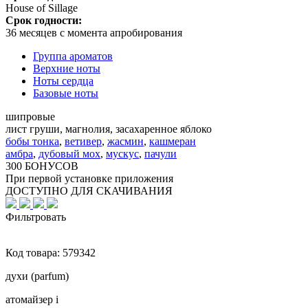
House of Sillage
Срок годности:
36 месяцев с момента апробирования
Группа ароматов
Верхние ноты
Ноты сердца
Базовые ноты
шипровые
лист груши, магнолия, засахаренное яблоко
бобы тонка
,
ветивер
,
жасмин
,
кашмеран
амбра
,
дубовый мох
,
мускус
,
пачули
300 БОНУСОВ
При первой установке приложения
ДОСТУПНО ДЛЯ СКАЧИВАНИЯ
Фильтровать
Код товара:
579342
духи (parfum)
атомайзер
i