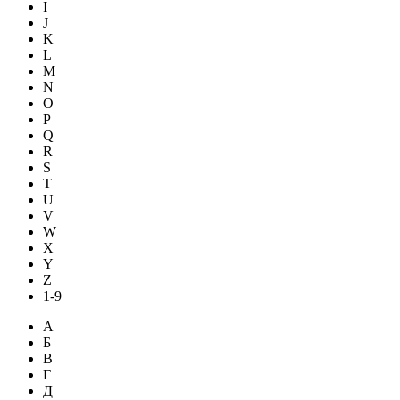
I
J
K
L
M
N
O
P
Q
R
S
T
U
V
W
X
Y
Z
1-9
А
Б
В
Г
Д