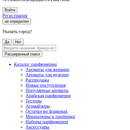
Войти
Регистрация
не определен
Указать город?
Да
Нет
Расширенный поиск
Каталог парфюмерии
Ароматы для женщин
Ароматы для мужчин
Распродажа
Новые поступления
Популярные ароматы
Арабская парфюмерия
Тестеры
Атомайзеры
Остатки во флаконах
Миниатюры и пробники
Наборы парфюмерии
Аксессуары