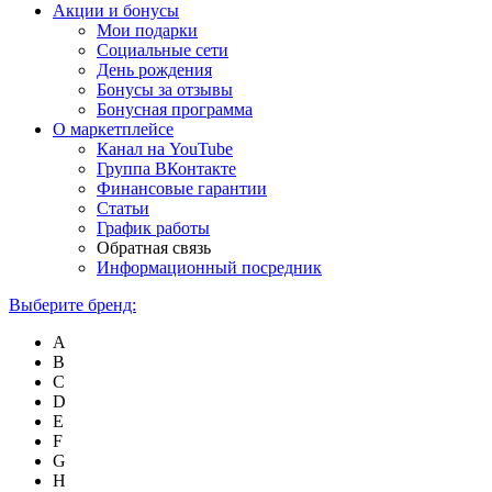
Акции и бонусы
Мои подарки
Социальные сети
День рождения
Бонусы за отзывы
Бонусная программа
О маркетплейсе
Канал на YouTube
Группа ВКонтакте
Финансовые гарантии
Статьи
График работы
Обратная связь
Информационный посредник
Выберите бренд:
A
B
C
D
E
F
G
H