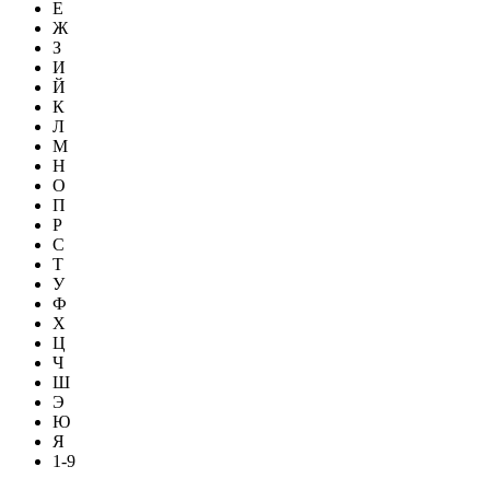
Е
Ж
З
И
Й
К
Л
М
Н
О
П
Р
С
Т
У
Ф
Х
Ц
Ч
Ш
Э
Ю
Я
1-9