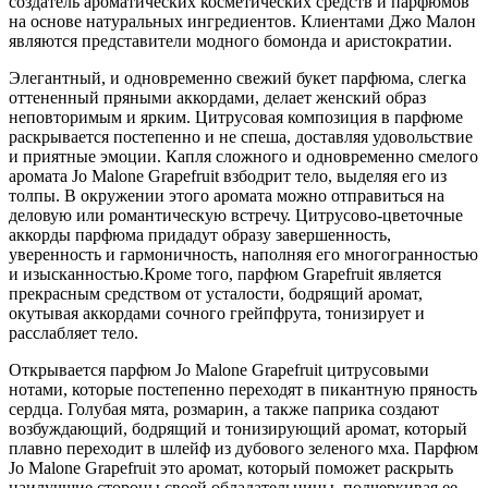
создатель ароматических косметических средств и парфюмов
на основе натуральных ингредиентов. Клиентами Джо Малон
являются представители модного бомонда и аристократии.
Элегантный, и одновременно свежий букет парфюма, слегка
оттененный пряными аккордами, делает женский образ
неповторимым и ярким. Цитрусовая композиция в парфюме
раскрывается постепенно и не спеша, доставляя удовольствие
и приятные эмоции. Капля сложного и одновременно смелого
аромата Jo Malone Grapefruit взбодрит тело, выделяя его из
толпы. В окружении этого аромата можно отправиться на
деловую или романтическую встречу. Цитрусово-цветочные
аккорды парфюма придадут образу завершенность,
уверенность и гармоничность, наполняя его многогранностью
и изысканностью.Кроме того, парфюм Grapefruit является
прекрасным средством от усталости, бодрящий аромат,
окутывая аккордами сочного грейпфрута, тонизирует и
расслабляет тело.
Открывается парфюм Jo Malone Grapefruit цитрусовыми
нотами, которые постепенно переходят в пикантную пряность
сердца. Голубая мята, розмарин, а также паприка создают
возбуждающий, бодрящий и тонизирующий аромат, который
плавно переходит в шлейф из дубового зеленого мха. Парфюм
Jo Malone Grapefruit это аромат, который поможет раскрыть
наилучшие стороны своей обладательницы, подчеркивая ее