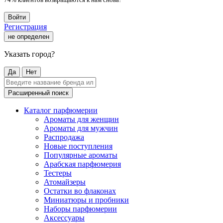
Войти
Регистрация
не определен
Указать город?
Да
Нет
Расширенный поиск
Каталог парфюмерии
Ароматы для женщин
Ароматы для мужчин
Распродажа
Новые поступления
Популярные ароматы
Арабская парфюмерия
Тестеры
Атомайзеры
Остатки во флаконах
Миниатюры и пробники
Наборы парфюмерии
Аксессуары