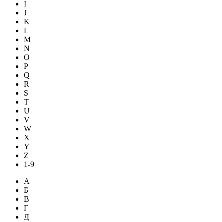
I
J
K
L
M
N
O
P
Q
R
S
T
U
V
W
X
Y
Z
1-9
А
Б
В
Г
Д