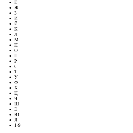
Е
Ж
З
И
Й
К
Л
М
Н
О
П
Р
С
Т
У
Ф
Х
Ц
Ч
Ш
Э
Ю
Я
1-9