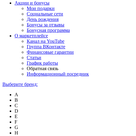
Акции и бонусы
Мои подарки
Социальные сети
День рождения
Бонусы за отзывы
Бонусная программа
О маркетплейсе
Канал на YouTube
Группа ВКонтакте
Финансовые гарантии
Статьи
График работы
Обратная связь
Информационный посредник
Выберите бренд:
A
B
C
D
E
F
G
H