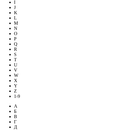
I
J
K
L
M
N
O
P
Q
R
S
T
U
V
W
X
Y
Z
1-9
А
Б
В
Г
Д