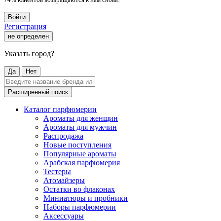
Войти
Регистрация
не определен
Указать город?
Да
Нет
Расширенный поиск
Каталог парфюмерии
Ароматы для женщин
Ароматы для мужчин
Распродажа
Новые поступления
Популярные ароматы
Арабская парфюмерия
Тестеры
Атомайзеры
Остатки во флаконах
Миниатюры и пробники
Наборы парфюмерии
Аксессуары