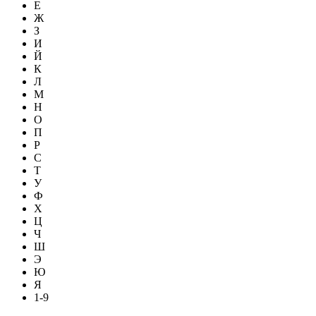
Е
Ж
З
И
Й
К
Л
М
Н
О
П
Р
С
Т
У
Ф
Х
Ц
Ч
Ш
Э
Ю
Я
1-9