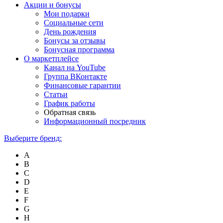
Акции и бонусы
Мои подарки
Социальные сети
День рождения
Бонусы за отзывы
Бонусная программа
О маркетплейсе
Канал на YouTube
Группа ВКонтакте
Финансовые гарантии
Статьи
График работы
Обратная связь
Информационный посредник
Выберите бренд:
A
B
C
D
E
F
G
H