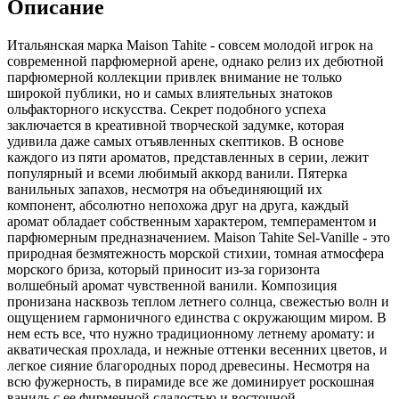
Описание
Итальянская марка Maison Tahite - совсем молодой игрок на
современной парфюмерной арене,
однако релиз их дебютной
парфюмерной коллекции привлек внимание не только
широкой публики, но и самых влиятельных знатоков
ольфакторного искусства. Секрет подобного успеха
заключается в креативной творческой задумке, которая
удивила даже самых отъявленных скептиков. В основе
каждого из пяти ароматов, представленных в серии, лежит
популярный и всеми любимый аккорд ванили. Пятерка
ванильных запахов, несмотря на объединяющий их
компонент, абсолютно непохожа друг на друга, каждый
аромат обладает собственным характером, темпераментом и
парфюмерным предназначением. Maison Tahite Sel-Vanille - это
природная безмятежность морской стихии, томная атмосфера
морского бриза, который приносит из-за горизонта
волшебный аромат чувственной ванили. Композиция
пронизана насквозь теплом летнего солнца, свежестью волн и
ощущением гармоничного единства с окружающим миром. В
нем есть все, что нужно традиционному летнему аромату: и
акватическая прохлада, и нежные оттенки весенних цветов, и
легкое сияние благородных пород древесины. Несмотря на
всю фужерность, в пирамиде все же доминирует роскошная
ваниль с ее фирменной сладостью и восточной