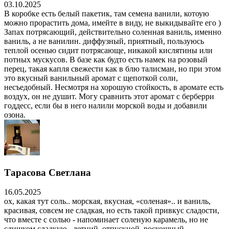
03.10.2025
В коробке есть белый пакетик, там семена ванили, котоую
можно прорастить дома, имейте в виду, не выкидывайте его )
Запах потрясающий, действительно соленная ваниль, именно
ваниль, а не ванилин. диффузный, приятный, пользуюсь
теплой осенью сидит потрясающе, никакой кислятины или
потных мускусов. В базе как будто есть намек на розовый
перец, такая капля свежести как в блю талисман, но при этом
это вкусный ванильный аромат с щепоткой соли,
несъедобный. Несмотря на хорошую стойкость, в аромате есть
воздух, он не душит. Могу сравнить этот аромат с берберри
годдесс, если бы в него налили морской воды и добавили
озона.
Тарасова Светлана
16.05.2025
ох, какая тут соль.. морская, вкусная, «соленая».. и ваниль,
красивая, совсем не сладкая, но есть такой привкус сладости,
что вместе с солью - напоминает соленую карамель, но не
слишком сладкую.. летний, отпускной, роскошный,