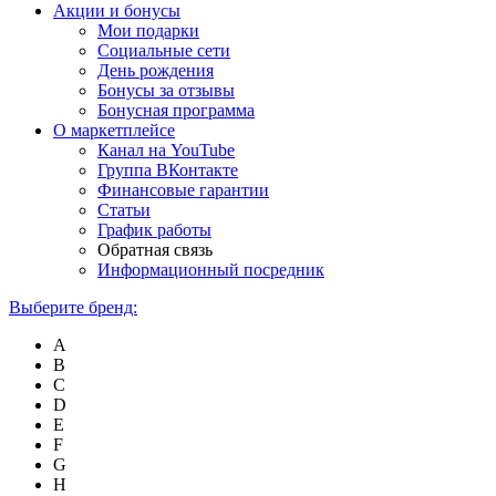
Акции и бонусы
Мои подарки
Социальные сети
День рождения
Бонусы за отзывы
Бонусная программа
О маркетплейсе
Канал на YouTube
Группа ВКонтакте
Финансовые гарантии
Статьи
График работы
Обратная связь
Информационный посредник
Выберите бренд:
A
B
C
D
E
F
G
H