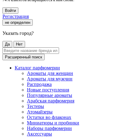
Войти
Регистрация
не определен
Указать город?
Да
Нет
Расширенный поиск
Каталог парфюмерии
Ароматы для женщин
Ароматы для мужчин
Распродажа
Новые поступления
Популярные ароматы
Арабская парфюмерия
Тестеры
Атомайзеры
Остатки во флаконах
Миниатюры и пробники
Наборы парфюмерии
Аксессуары