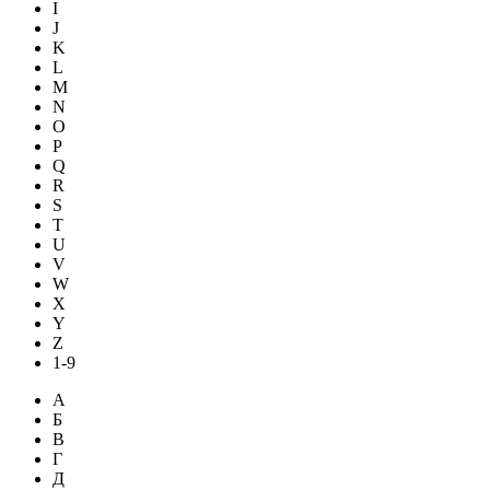
I
J
K
L
M
N
O
P
Q
R
S
T
U
V
W
X
Y
Z
1-9
А
Б
В
Г
Д