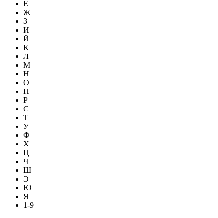
Е
Ж
З
И
Й
К
Л
М
Н
О
П
Р
С
Т
У
Ф
Х
Ц
Ч
Ш
Э
Ю
Я
1-9