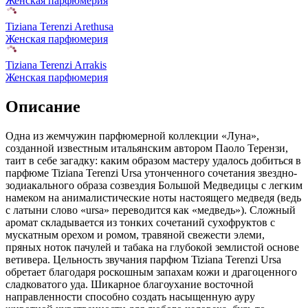
Женская парфюмерия
Tiziana Terenzi Arethusa
Женская парфюмерия
Tiziana Terenzi Arrakis
Женская парфюмерия
Описание
Одна из жемчужин парфюмерной коллекции «Луна»,
созданной известным итальянским автором Паоло Терензи,
таит в себе загадку: каким образом мастеру удалось добиться в
парфюме Tiziana Terenzi Ursa утонченного сочетания звездно-
зодиакального образа созвездия Большой Медведицы с легким
намеком на анималистические ноты настоящего медведя (ведь
с латыни слово «ursa» переводится как «медведь»). Сложный
аромат складывается из тонких сочетаний сухофруктов с
мускатным орехом и ромом, травяной свежести элеми,
пряных ноток пачулей и табака на глубокой землистой основе
ветивера. Цельность звучания парфюм Tiziana Terenzi Ursa
обретает благодаря роскошным запахам кожи и драгоценного
сладковатого уда. Шикарное благоухание восточной
направленности способно создать насыщенную ауру