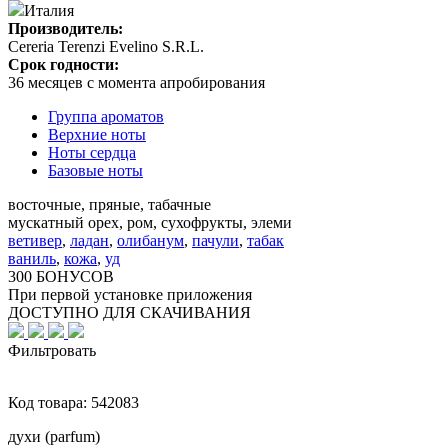
Италия
Производитель:
Cereria Terenzi Evelino S.R.L.
Срок годности:
36 месяцев с момента апробирования
Группа ароматов
Верхние ноты
Ноты сердца
Базовые ноты
восточные, пряные, табачные
мускатный орех, ром, сухофрукты, элеми
ветивер
,
ладан
,
олибанум
,
пачули
,
табак
ваниль
,
кожа
,
уд
300 БОНУСОВ
При первой установке приложения
ДОСТУПНО ДЛЯ СКАЧИВАНИЯ
Фильтровать
Код товара:
542083
духи (parfum)