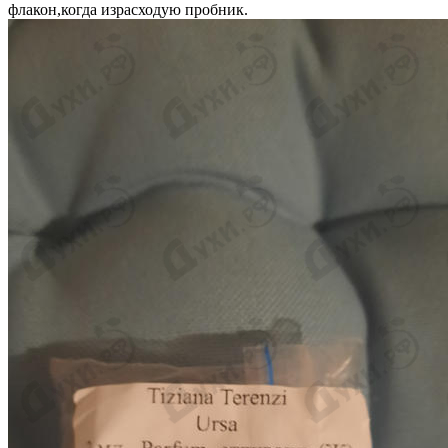
флакон,когда израсходую пробник.