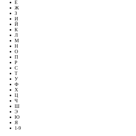
Е
Ж
З
И
Й
К
Л
М
Н
О
П
Р
С
Т
У
Ф
Х
Ц
Ч
Ш
Э
Ю
Я
1-9