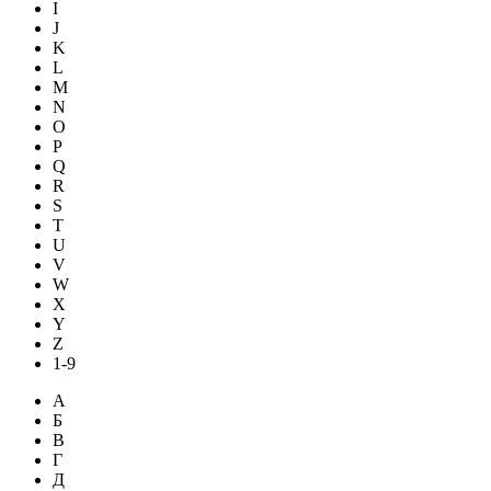
I
J
K
L
M
N
O
P
Q
R
S
T
U
V
W
X
Y
Z
1-9
А
Б
В
Г
Д