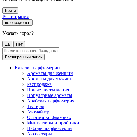
Войти
Регистрация
не определен
Указать город?
Да
Нет
Расширенный поиск
Каталог парфюмерии
Ароматы для женщин
Ароматы для мужчин
Распродажа
Новые поступления
Популярные ароматы
Арабская парфюмерия
Тестеры
Атомайзеры
Остатки во флаконах
Миниатюры и пробники
Наборы парфюмерии
Аксессуары