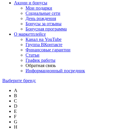
Акции и бонусы
Мои подарки
Социальные сети
День рождения
Бонусы за отзывы
Бонусная программа
О маркетплейсе
Канал на YouTube
Группа ВКонтакте
Финансовые гарантии
Статьи
График работы
Обратная связь
Информационный посредник
Выберите бренд:
A
B
C
D
E
F
G
H