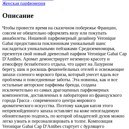
Женская парфюмерия
Описание
Чтобы провести время на сказочном побережье Франции,
совсем не обязательно оформлять визу или покупать
авиабилеты. Нишевой парфюмерный дизайнер Veronique
Gabai предоставила поклонникам уникальный шанс
насладиться уникальными пейзажами Средиземноморья,
презентуя свой новый древесный парфюм Veronique Gabai Cap
D'Antibes. Аромат демонстрирует неземную красоту и
атмосферу беззаботного отдыха, что царит на Лазурном
берегу, шик и роскошь фешенебельных отелей и освежающие
запахи соленого морского бриза, который унесет вдаль все
проблемы и повседневные заботы. Эта новинка, как и все
остальные авторские парфюмы бренда, создана
исключительно из самых драгоценных парфюмерных
компонентов, доставленных в лаборатории из французского
города Грасса - современного центра мирового
ароматического искусства. Поэтому каждая капля этого
непревзойденного запаха оставляет на коже неизгладимую
обонятельную подпись, по которой обладателей духов можно
легко узнать и персонализировать в толпе. Композиция
Veronique Gabai Cap D'Antibes стартует с бурлящего