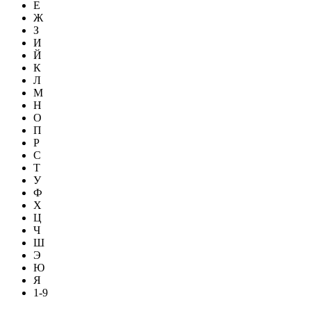
Е
Ж
З
И
Й
К
Л
М
Н
О
П
Р
С
Т
У
Ф
Х
Ц
Ч
Ш
Э
Ю
Я
1-9