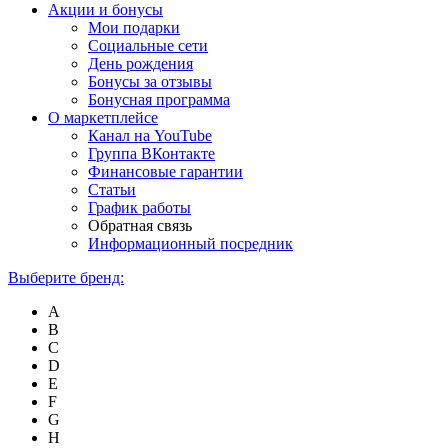
Акции и бонусы
Мои подарки
Социальные сети
День рождения
Бонусы за отзывы
Бонусная программа
О маркетплейсе
Канал на YouTube
Группа ВКонтакте
Финансовые гарантии
Статьи
График работы
Обратная связь
Информационный посредник
Выберите бренд:
A
B
C
D
E
F
G
H