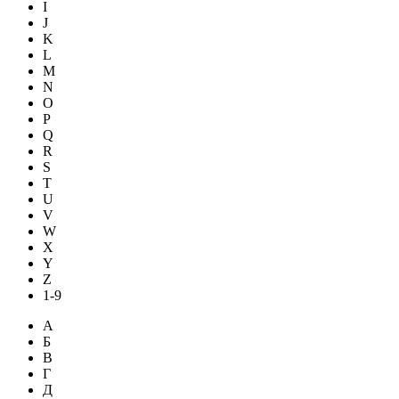
I
J
K
L
M
N
O
P
Q
R
S
T
U
V
W
X
Y
Z
1-9
А
Б
В
Г
Д