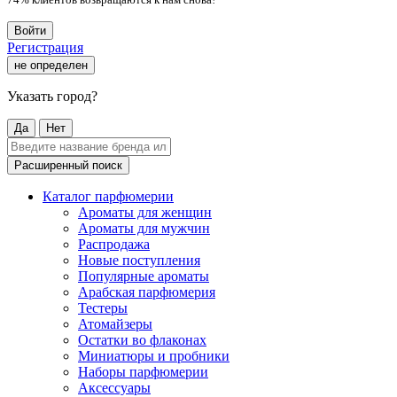
Войти
Регистрация
не определен
Указать город?
Да
Нет
Расширенный поиск
Каталог парфюмерии
Ароматы для женщин
Ароматы для мужчин
Распродажа
Новые поступления
Популярные ароматы
Арабская парфюмерия
Тестеры
Атомайзеры
Остатки во флаконах
Миниатюры и пробники
Наборы парфюмерии
Аксессуары