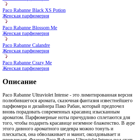
Paco Rabanne Black XS Potion
Женская парфюмерия
Paco Rabanne Blossom Me
Женская парфюмерия
Paco Rabanne Calandre
Женская парфюмерия
Paco Rabanne Crazy Me
Женская парфюмерия
Описание
Paco Rabanne Ultraviolet Intense - это лимитированная версия
полюбившегося аромата, сказочная фантазия известнейшего
парфюмера и дизайнера Пако Рабан,
который предпочел
вновь порадовать современных красавиц изысканным
ароматом. Парфюмерные ноты причудливо сплетаются для
того, чтобы подарить красавице неземное блаженство. В ауре
этого дивного ароматного шедевра можно тонуть и
плескаться, она обволакивает и манит, околдовывает и
привлекает. Флакон Paco Rabanne Ultraviolet Intense под стать