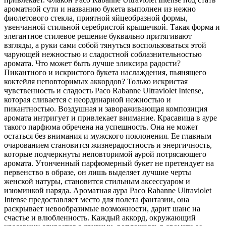
ароматной сути и названию букета выполнен из нежно
фиолетового стекла, приятной яйцеобразной формы,
увенчанной стильной серебристой крышечкой. Такая форма и
элегантное стилевое решение буквально притягивают
взгляды, а руки сами собой тянуться воспользоваться этой
чарующей нежностью и сладостной соблазнительностью
аромата. Что может быть лучше эликсира радости?
Пикантного и искристого букета наслаждения, пьянящего
коктейля неповторимых аккордов? Только искристая
чувственность и сладость Paco Rabanne Ultraviolet Intense,
которая сливается с неординарной нежностью и
пикантностью. Воздушная и завораживающая композиция
аромата интригует и привлекает внимание. Красавица в ауре
такого парфюма обречена на успешность. Она не может
остаться без внимания и мужского поклонения. Ее главным
очарованием становится жизнерадостность и энергичность,
которые подчеркнуты неповторимой аурой потрясающего
аромата. Утонченный парфюмерный букет не претендует на
первенство в образе, он лишь выделяет лучшие черты
женской натуры, становится стильным аксессуаром и
изюминкой наряда. Ароматная аура Paco Rabanne Ultraviolet
Intense предоставляет место для полета фантазии, она
раскрывает невообразимые возможности, дарит шанс на
счастье и влюбленность. Каждый аккорд, окружающий